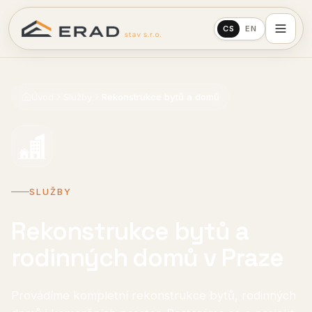
CS
EN
Úvod
Služby
Rekonstrukce bytů a domů
SLUŽBY
Rekonstrukce bytů a
rodinných domů v Praze
Provádíme kompletní rekonstrukce bytů, rodinných