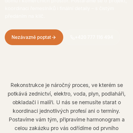
domů i komerčních prostor. Postaráme se o projekt,
koordinaci řemeslníků i finální detaily – s čistým
předáním na klíč.
Nezávazně poptat
+420 777 116 494
Rekonstrukce je náročný proces, ve kterém se
potkává zednictví, elektro, voda, plyn, podlaháři,
obkladači i malíři. U nás se nemusíte starat o
koordinaci jednotlivých profesí ani o termíny.
Postavíme vám tým, připravíme harmonogram a
celou zakázku pro vás odřídíme od prvního