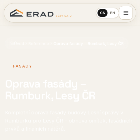
CS
EN
Úvod
Reference
Oprava fasády – Rumburk, Lesy ČR
FASÁDY
Oprava fasády –
Rumburk, Lesy ČR
Kompletní oprava fasády budovy Lesní správy v
Rumburku pro Lesy ČR – obnova omítek, fasádních
prvků a finálních nátěrů.