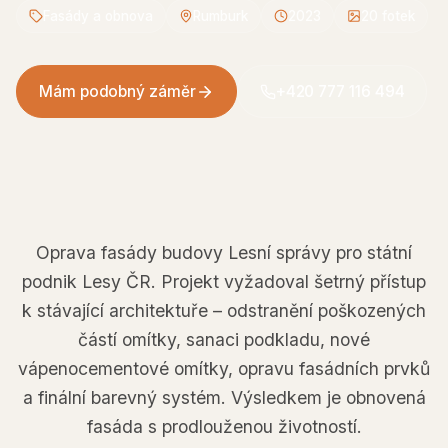
Fasády a obnova
Rumburk
2023
20
fotek
Mám podobný záměr
+420 777 116 494
Oprava fasády budovy Lesní správy pro státní
podnik Lesy ČR. Projekt vyžadoval šetrný přístup
k stávající architektuře – odstranění poškozených
částí omítky, sanaci podkladu, nové
vápenocementové omítky, opravu fasádních prvků
a finální barevný systém. Výsledkem je obnovená
fasáda s prodlouženou životností.