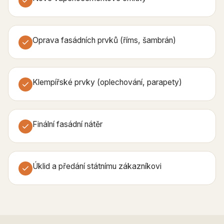
Oprava fasádních prvků (říms, šambrán)
Klempířské prvky (oplechování, parapety)
Finální fasádní nátěr
Úklid a předání státnímu zákazníkovi