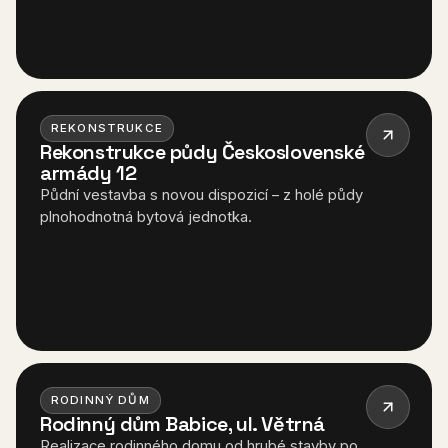
REKONSTRUKCE
Rekonstrukce půdy Československé
armády 12
Půdní vestavba s novou dispozicí – z holé půdy
plnohodnotná bytová jednotka.
RODINNÝ DŮM
Rodinný dům Babice, ul. Větrná
Realizace rodinného domu od hrubé stavby po